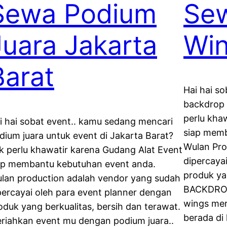
Sewa Podium
Se
Juara Jakarta
Win
Barat
Hai hai s
backdrop 
perlu kha
i hai sobat event.. kamu sedang mencari
siap memb
dium juara untuk event di Jakarta Barat?
Wulan Pro
k perlu khawatir karena Gudang Alat Event
dipercaya
ap membantu kebutuhan event anda.
produk ya
lan production adalah vendor yang sudah
BACKDRO
percayai oleh para event planner dengan
wings mer
oduk yang berkualitas, bersih dan terawat.
berada di
riahkan event mu dengan podium juara..