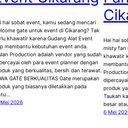
Cik
i hai sobat event, kamu sedang mencari
lcome gate untuk event di Cikarang? Tak
rlu khawatir karena Gudang Alat Event
Hai hai s
ap membantu kebutuhan event anda.
misty fan
lan Production adalah vendor yang sudah
khawatir 
 percayai oleh para event planner dengan
membantu
oduk yang berkualitas, bersih dan terawat.
Productio
WA GATE BERKUALITAS Gate merupakan
dipercaya
oduk yang biasanya diletakkan pada
produk ya
ntu…
Taukah ka
 Mei 2026
besar ata
6 Mei 202