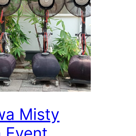
a Misty
 Event