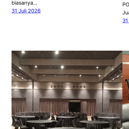
biasanya…
PO
31 Juli 2026
Ju
31