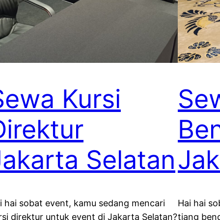
Sewa Kursi
Sew
Direktur
Be
Jakarta Selatan
Jak
i hai sobat event, kamu sedang mencari
Hai hai s
rsi direktur untuk event di Jakarta Selatan?
tiang ben