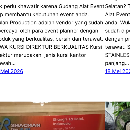
k perlu khawatir karena Gudang Alat Event
Selatan? 
ap membantu kebutuhan event anda.
Alat Even
lan Production adalah vendor yang sudah
anda. Wul
percayai oleh para event planner dengan
sudah dip
oduk yang berkualitas, bersih dan terawat.
dengan pr
WA KURSI DIREKTUR BERKUALITAS Kursi
terawat.
rektur merupakan jenis kursi kantor
STAINLESS
ewah…
panjang…
 Mei 2026
18 Mei 20