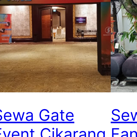
Sewa Gate
Sew
Event Cikarang
Fan