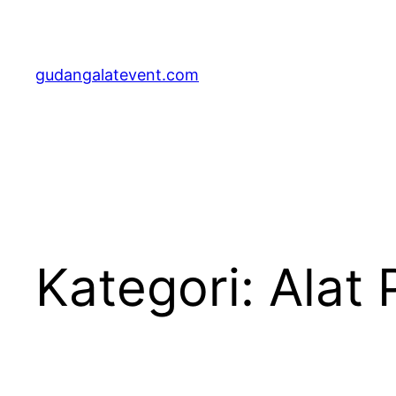
Lewati
ke
konten
gudangalatevent.com
Kategori:
Alat 