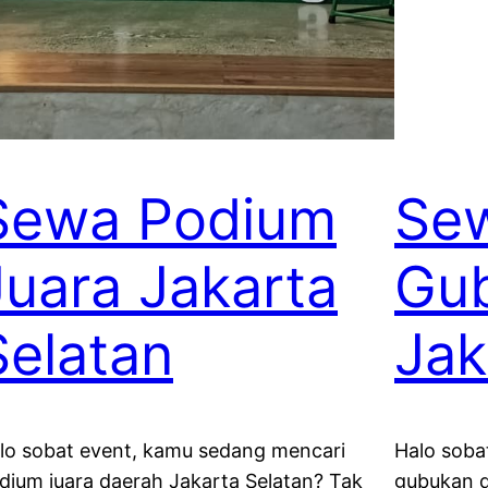
Sewa Podium
Se
Juara Jakarta
Gu
Selatan
Jak
lo sobat event, kamu sedang mencari
Halo soba
dium juara daerah Jakarta Selatan? Tak
gubukan d