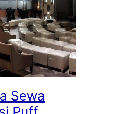
sa Sewa
si Puff