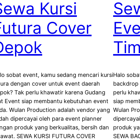
Sewa Kursi
Se
Futura Cover
Eve
Depok
Tim
lo sobat event, kamu sedang mencari kursi
Halo soba
tura dengan cover untuk event daerah
backdrop 
pok? Tak perlu khawatir karena Gudang
perlu kha
at Event siap membantu kebutuhan event
siap memb
da. Wulan Production adalah vendor yang
Wulan Pro
dah dipercayai oleh para event planner
dipercaya
ngan produk yang berkualitas, bersih dan
produk ya
rawat. SEWA KURSI FUTURA COVER
SEWA BAC