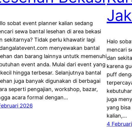
Jak
llo sobat event planner kalian sedang
ncari sewa bantal lesehan di area bekasi
n sekitarnya? Tidak perlu khawatir lagi
Halo soba
dangalatevent.com menyewakan bantal
mencari se
sehan dan barang lainnya untutk memenuhi
dan sekita
butuhan event anda. Mulai dari event yang
karena gu
rkecil hingga terbesar. Selanjutnya bantal
puff deng
sehan juga banyak digunakan di berbagai
terpercay
ara seperti pengajian, workshop, bazar,
kebutuhan
ngga acara formal dengan…
juga meny
Februari 2026
yang bisa
kalian,…
4 Februar