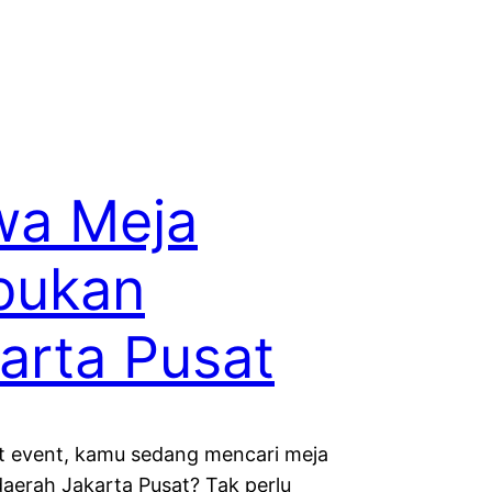
wa Meja
bukan
arta Pusat
t event, kamu sedang mencari meja
aerah Jakarta Pusat? Tak perlu