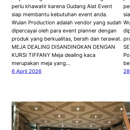
perlu khawatir karena Gudang Alat Event
pe
siap membantu kebutuhan event anda.
si
Wulan Production adalah vendor yang sudah
Wu
dipercayai oleh para event planner dengan
di
produk yang berkualitas, bersih dan terawat.
pr
MEJA DEALING DISANDINGKAN DENGAN
SE
KURSI TIFFANY Meja dealing kaca
Po
merupakan meja yang…
be
6 April 2026
28