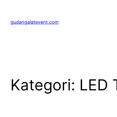
Lewati
ke
konten
gudangalatevent.com
Kategori:
LED 