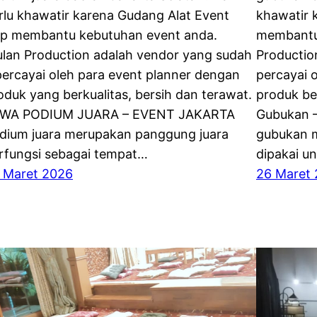
rlu khawatir karena Gudang Alat Event
khawatir 
ap membantu kebutuhan event anda.
membantu
lan Production adalah vendor yang sudah
Productio
percayai oleh para event planner dengan
percayai 
oduk yang berkualitas, bersih dan terawat.
produk ber
WA PODIUM JUARA – EVENT JAKARTA
Gubukan –
dium juara merupakan panggung juara
gubukan 
rfungsi sebagai tempat…
dipakai u
 Maret 2026
26 Maret