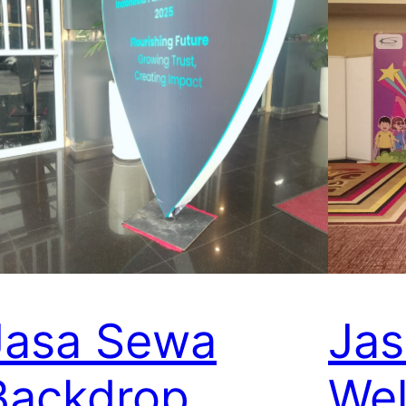
Jasa Sewa
Ja
Backdrop
We