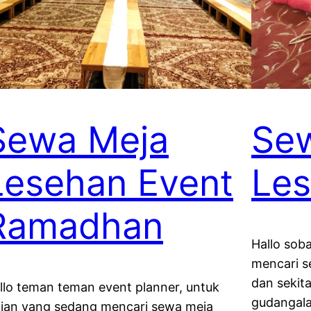
Sewa Meja
Sew
Lesehan Event
Les
Ramadhan
Hallo sob
mencari s
dan sekita
llo teman teman event planner, untuk
gudangal
lian yang sedang mencari sewa meja