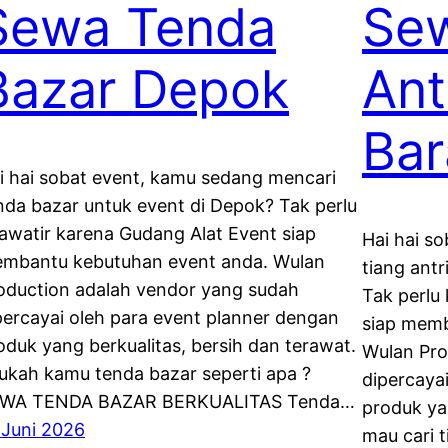
Sewa Tenda
Sew
Bazar Depok
Ant
Bar
i hai sobat event, kamu sedang mencari
nda bazar untuk event di Depok? Tak perlu
awatir karena Gudang Alat Event siap
Hai hai s
mbantu kebutuhan event anda. Wulan
tiang antr
oduction adalah vendor yang sudah
Tak perlu
percayai oleh para event planner dengan
siap memb
oduk yang berkualitas, bersih dan terawat.
Wulan Pro
ukah kamu tenda bazar seperti apa ?
dipercaya
WA TENDA BAZAR BERKUALITAS Tenda…
produk ya
 Juni 2026
mau cari t