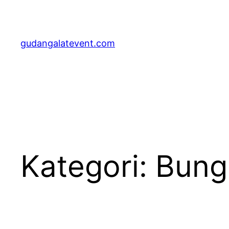
Lewati
ke
konten
gudangalatevent.com
Kategori:
Bung