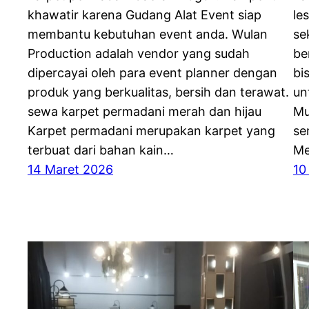
khawatir karena Gudang Alat Event siap
le
membantu kebutuhan event anda. Wulan
se
Production adalah vendor yang sudah
be
dipercayai oleh para event planner dengan
bi
produk yang berkualitas, bersih dan terawat.
un
sewa karpet permadani merah dan hijau
Mu
Karpet permadani merupakan karpet yang
se
terbuat dari bahan kain…
Me
14 Maret 2026
10