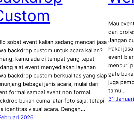
Custom
Mau event 
dan profe
Jangan cu
llo sobat event kalian sedang mencari jasa
Pakai jas
wa backdrop custom untuk acara kalian?
event bia
nang, kamu ada di tempat yang tepat
mencuri p
dang alat event menyediakan layanan
gate buka
wa backdrop custom berkualitas yang siap
juga pemb
nunjang bebagai jenis acara, mulai dari
tamu…
ent formal sampai event non formal.
31 Januar
ckdrop bukan cuma latar foto saja, tetapi
ga identitas visual acara. Dengan…
Februari 2026