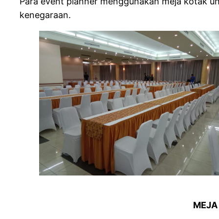
Para event planner menggunakan meja kotak unt
kenegaraan.
MEJA