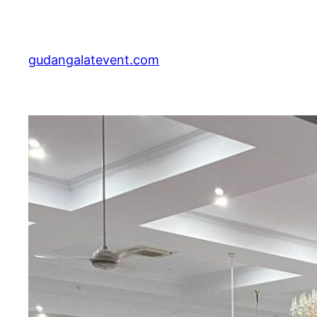
Lewati
ke
konten
gudangalatevent.com