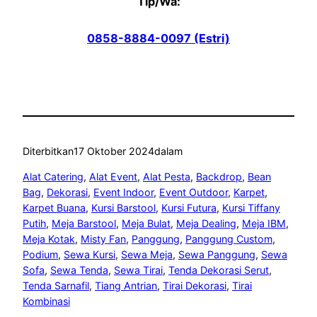
Tlp/Wa:
0858-8884-0097 (Estri)
Diterbitkan
17 Oktober 2024
dalam
Alat Catering
, 
Alat Event
, 
Alat Pesta
, 
Backdrop
, 
Bean
Bag
, 
Dekorasi
, 
Event Indoor
, 
Event Outdoor
, 
Karpet
, 
Karpet Buana
, 
Kursi Barstool
, 
Kursi Futura
, 
Kursi Tiffany
Putih
, 
Meja Barstool
, 
Meja Bulat
, 
Meja Dealing
, 
Meja IBM
, 
Meja Kotak
, 
Misty Fan
, 
Panggung
, 
Panggung Custom
, 
Podium
, 
Sewa Kursi
, 
Sewa Meja
, 
Sewa Panggung
, 
Sewa
Sofa
, 
Sewa Tenda
, 
Sewa Tirai
, 
Tenda Dekorasi Serut
, 
Tenda Sarnafil
, 
Tiang Antrian
, 
Tirai Dekorasi
, 
Tirai
Kombinasi