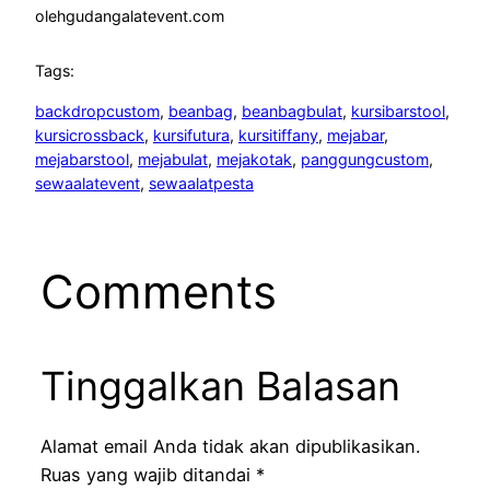
oleh
gudangalatevent.com
Tags:
backdropcustom
, 
beanbag
, 
beanbagbulat
, 
kursibarstool
, 
kursicrossback
, 
kursifutura
, 
kursitiffany
, 
mejabar
, 
mejabarstool
, 
mejabulat
, 
mejakotak
, 
panggungcustom
, 
sewaalatevent
, 
sewaalatpesta
Comments
Tinggalkan Balasan
Alamat email Anda tidak akan dipublikasikan.
Ruas yang wajib ditandai
*