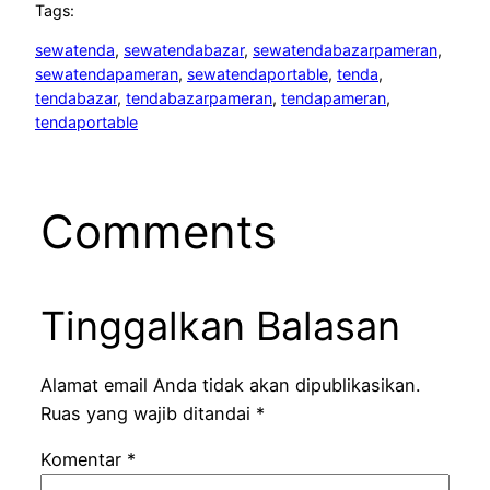
Tags:
sewatenda
, 
sewatendabazar
, 
sewatendabazarpameran
, 
sewatendapameran
, 
sewatendaportable
, 
tenda
, 
tendabazar
, 
tendabazarpameran
, 
tendapameran
, 
tendaportable
Comments
Tinggalkan Balasan
Alamat email Anda tidak akan dipublikasikan.
Ruas yang wajib ditandai
*
Komentar
*