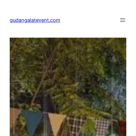
Lewati
ke
gudangalatevent.com
konten