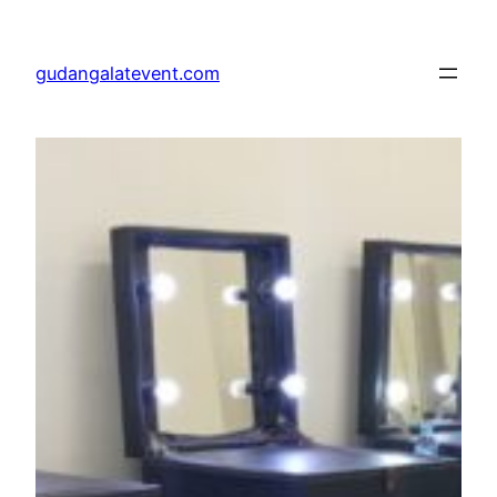
Lewati
ke
gudangalatevent.com
konten