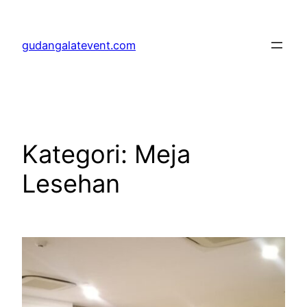
Lewati
ke
gudangalatevent.com
konten
Kategori:
Meja
Lesehan