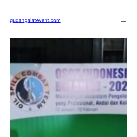
Lewati
ke
gudangalatevent.com
konten