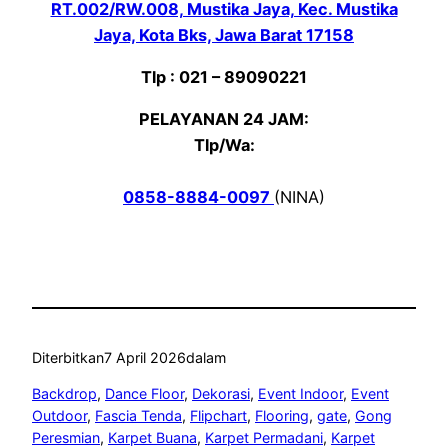
RT.002/RW.008, Mustika Jaya, Kec. Mustika
Jaya, Kota Bks, Jawa Barat 17158
Tlp : 021 – 89090221
PELAYANAN 24 JAM:
Tlp/Wa:
0858-8884-0097
(NINA)
Diterbitkan
7 April 2026
dalam
Backdrop
, 
Dance Floor
, 
Dekorasi
, 
Event Indoor
, 
Event
Outdoor
, 
Fascia Tenda
, 
Flipchart
, 
Flooring
, 
gate
, 
Gong
Peresmian
, 
Karpet Buana
, 
Karpet Permadani
, 
Karpet