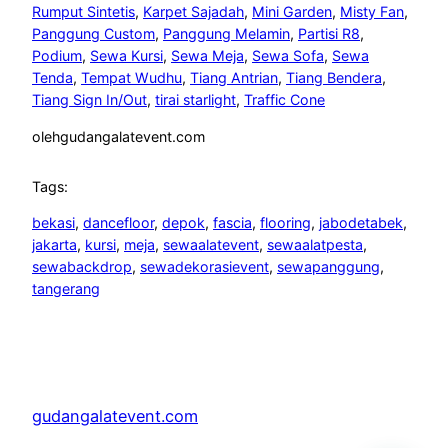
Rumput Sintetis
, 
Karpet Sajadah
, 
Mini Garden
, 
Misty Fan
, 
Panggung Custom
, 
Panggung Melamin
, 
Partisi R8
, 
Podium
, 
Sewa Kursi
, 
Sewa Meja
, 
Sewa Sofa
, 
Sewa
Tenda
, 
Tempat Wudhu
, 
Tiang Antrian
, 
Tiang Bendera
, 
Tiang Sign In/Out
, 
tirai starlight
, 
Traffic Cone
oleh
gudangalatevent.com
Tags:
bekasi
, 
dancefloor
, 
depok
, 
fascia
, 
flooring
, 
jabodetabek
, 
jakarta
, 
kursi
, 
meja
, 
sewaalatevent
, 
sewaalatpesta
, 
sewabackdrop
, 
sewadekorasievent
, 
sewapanggung
, 
tangerang
gudangalatevent.com