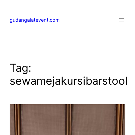
Lewati
ke
gudangalatevent.com
konten
Tag:
sewamejakursibarstool