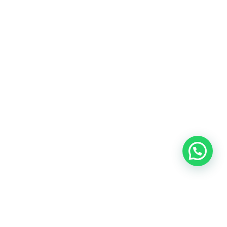
bangga dipersembahkan oleh
WordPress