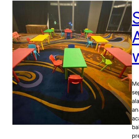
Me
se
al
an
ac
ba
pr