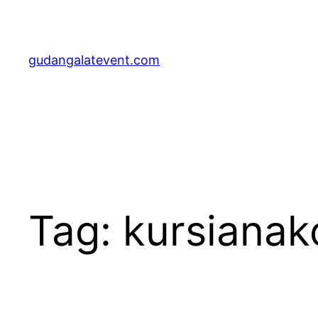
Lewati
ke
konten
gudangalatevent.com
Tag:
kursianak